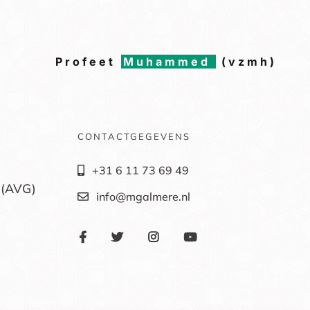
Profeet
Muhammed
(vzmh)
CONTACTGEGEVENS
+31 6 11 73 69 49
 (AVG)
info@mgalmere.nl