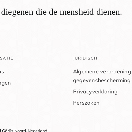
n diegenen die de mensheid dienen.
SATIE
JURIDISCH
ns
Algemene verordening
gegevensbescherming
ingen
Privacyverklaring
t
Perszaken
li Görüş Noord-Nederland