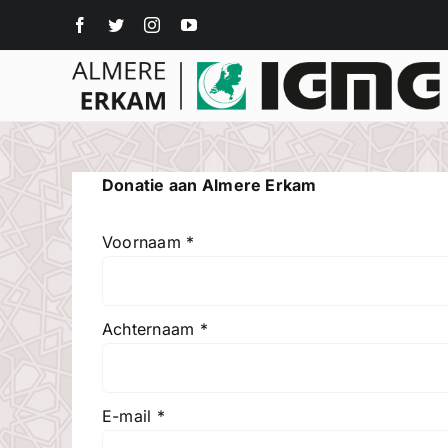
Ga
naar
inhoud
Donatie aan Almere Erkam
Voornaam
*
Achternaam
*
E-mail
*