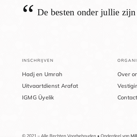
“
De besten onder jullie zij
INSCHRIJVEN
ORGANI
Hadj en Umrah
Over o
Uitvaartdienst Arafat
Vestig
IGMG Üyelik
Contac
© 2021 – Alle Rechten Voorbehouden • Onderdeel van
Mil